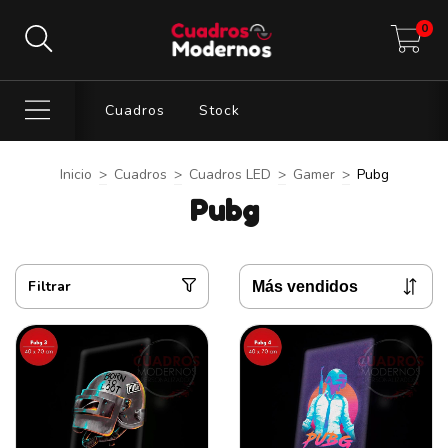
0
Cuadros
Stock
Inicio
>
Cuadros
>
Cuadros LED
>
Gamer
>
Pubg
Pubg
Filtrar