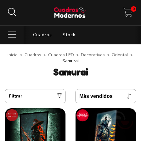
0
Cuadros
Stock
Inicio
>
Cuadros
>
Cuadros LED
>
Decorativos
>
Oriental
>
Samurai
Samurai
Filtrar