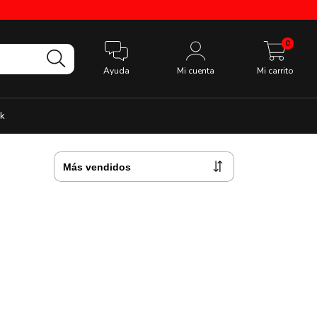
0
Ayuda
Mi cuenta
Mi carrito
k