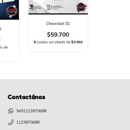
Chevrolet 01
5
$59.700
0
6
cuotas sin interés de
$9.950
és de
Contactános
5491123870688
1123870688