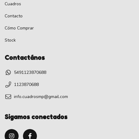
Cuadros
Contacto
Cómo Comprar
Stock
Contactános
5491123870688
1123870688
info.cuadrosmp@gmail.com
Sigamos conectados