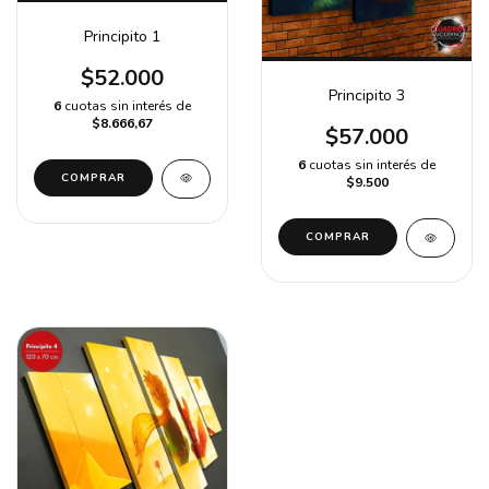
Principito 1
$52.000
Principito 3
6
cuotas sin interés de
$8.666,67
$57.000
6
cuotas sin interés de
$9.500