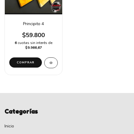
Principito 4
$59.800
6
cuotas sin interés de
$9.966,67
Categorías
Inicio