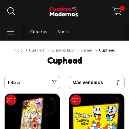
0
Cuadros
Stock
Inicio
>
Cuadros
>
Cuadros LED
>
Gamer
>
Cuphead
Cuphead
Filtrar